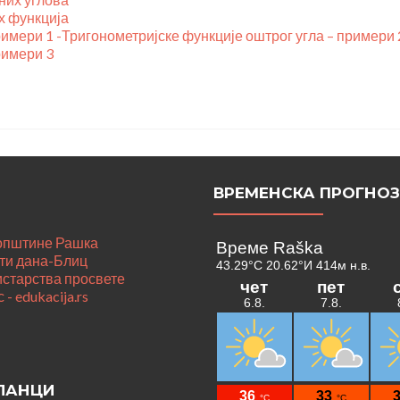
х функција
римери 1
-Тригонометријске функције оштрог угла – примери 
римери 3
ВРЕМЕНСКА ПРОГНО
 општине Рашка
ти дана-Блиц
истарства просвете
 - edukacija.rs
ЛАНЦИ