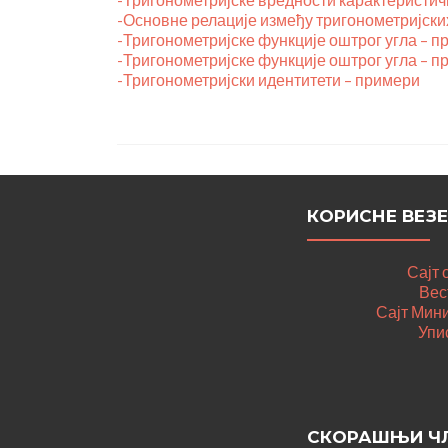
-Основне релације између тригонометријски
-Тригонометријске функције оштрог угла – п
-Тригонометријске функције оштрог угла – п
-Тригонометријски идентитети – примери
КОРИСНЕ ВЕЗЕ
Сајт
Вес
Сајт Мин
Упис
СКОРАШЊИ Ч