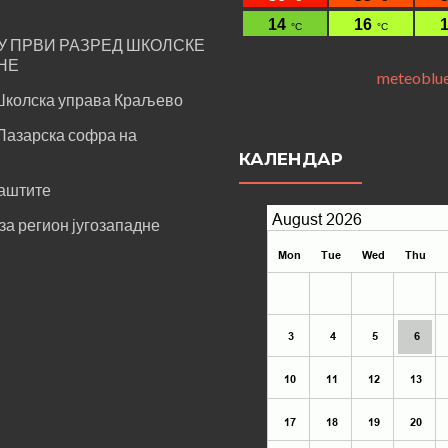
У ПРВИ РАЗРЕД ШКОЛСКЕ
ИНЕ
meteoblu
Школска управа Краљево
Пазарска софра на
КАЛЕНДАР
аштите
за регион југозападне