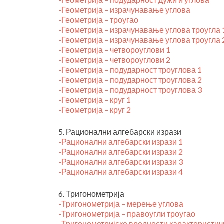
-Геометрија – израчунавање углова
-Геометрија – троугао
-Геометрија – израчунавање углова троугла 
-Геометрија – израчунавање углова троугла 
-Геометрија – четвороуглови 1
-Геометрија – четвороуглови 2
-Геометрија – подударност троуглова 1
-Геометрија – подударност троуглова 2
-Геометрија – подударност троуглова 3
-Геометрија – круг 1
-Геометрија – круг 2
5. Рационални алгебарски изрази
-Рационални алгебарски изрази 1
-Рационални алгебарски изрази 2
-Рационални алгебарски изрази 3
-Рационални алгебарски изрази 4
6. Тригонометрија
-Тригонометрија – мерење углова
-Тригонометрија – правоугли троугао
-Тригонометријске вредности карактеристич