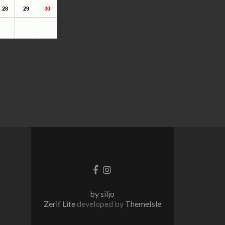
Facebook
Instagram
линк
линк
by siljo
Zerif Lite
developed by
ThemeIsle