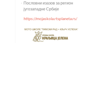
Пословни изазов за регион
југозападне Србије
https://mojaskola.rtsplaneta.rs/