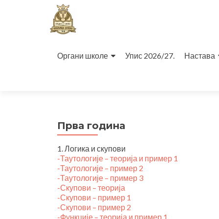
Прескочи
на
Органи школе
Упис 2026/27.
Настава
садржај
Прва година
1. Логика и скупови
-Таутологије – теорија и пример 1
-Таутологије – пример 2
-Таутологије – пример 3
-Скупови – теорија
-Скупови – пример 1
-Скупови – пример 2
-Функције – теорија и пример 1