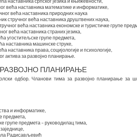
ећа наставника српског језика и књижевности,
ог већа наставника математике и информатике,
чног већа наставника природних наука
ик стручног већа наставника друштвених наука,
ручног већа наставника економске и туристичке групе пред
ног већа наставника страних језика,
ећа угоститељске групе предмета,
ећа наставника машинске струке,
ћа наставника права, социјологије и психологије,
г актива за развојно планирање.
 РАЗВОЈНО ПЛАНИРАЊЕ
олски одбор. Чланови тима за развојно планирање за ш
ства и информатике,
е предмета,
е групе предмета – руководилац тима,
заједнице,
ела Радисављевић