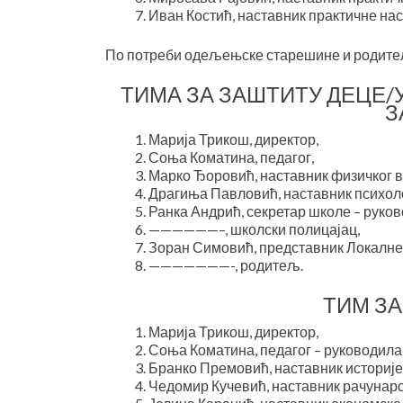
Иван Костић, наставник практичне на
По потреби одељењске старешине и родите
ТИМА ЗА ЗАШТИТУ ДЕЦЕ/
З
Марија Трикош, директор,
Соња Коматина, педагог,
Марко Ђоровић, наставник физичког 
Драгиња Павловић, наставник психоло
Ранка Андрић, секретар школе – руков
——————–, школски полицајац,
Зоран Симовић, представник Локалне
———————-, родитељ.
ТИМ З
Марија Трикош, директор,
Соња Коматина, педагог – руководила
Бранко Премовић, наставник историје
Чедомир Кучевић, наставник рачунар