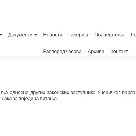
Документи
Новости
Галерија
Обавештења
Ле
Распоред часова
Архива
Контакт
ља односно других законских заступника Ученичког парла
њака за поједина питања.