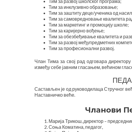
Тим за развој школског програма;
Тим за инклузивно образовање;
Тим за заштиту деце/ученика од нас
Тим за самовредновање квалитета ра
Тим за маркетинг и промоцију школе;
Тим за каријерно вођење;
Тим за обезбеђивање квалитета и раз
Тим за развој међупредметних компет
Тим за професионални развој.
Члан Тима за свој рад одговара директору
између себе јавним гласањем, већином гласо
ПЕДА
Састављен је од
руководилаца
Стручног већ
Наставничко веће.
Чланови П
Марија Трикош, директор – председник
Соња Коматина, педагог,