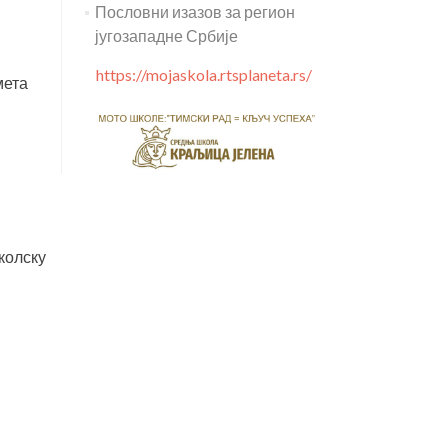
Пословни изазов за регион
југозападне Србије
https://mojaskola.rtsplaneta.rs/
мета
колску