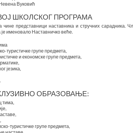
 Невена Вуковић
ЗВОЈ ШКОЛСКОГ ПРОГРАМА
а чине представници наставника и стручних сарадника. Ч
а је именовало Наставничко веће.
тима
о-туристичке групе предмета,
истичке и економске групе предмета,
рматике,
ог језика,
.
КЛУЗИВНО ОБРАЗОВАЊЕ:
 тима,
је,
аставе,
,
ско-туристичке групе предмета,
не наставе,