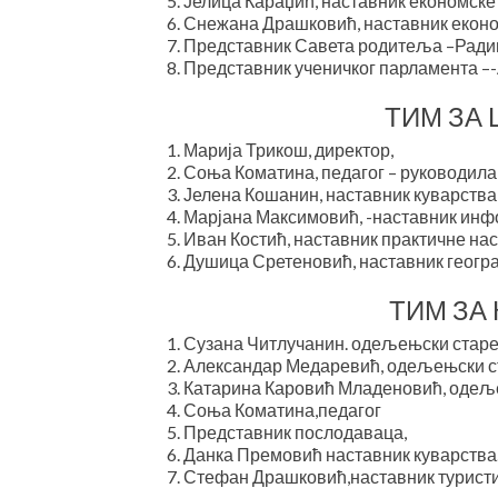
Јелица Караџић, наставник економске
Снежана Драшковић, наставник еконо
Представник Савета родитеља –Ради
Представник ученичког парламента –
ТИМ ЗА
Марија Трикош, директор,
Соња Коматина, педагог – руководила
Јелена Кошанин, наставник куварства
Марјана Максимовић, -наставник инф
Иван Костић, наставник практичне нас
Душица Сретеновић, наставник геогра
ТИМ ЗА
Сузана Читлучанин. одељењски старе
Александар Медаревић, одељењски с
Катарина Каровић Младеновић, одеље
Соња Коматина,педагог
Представник послодаваца,
Данка Премовић наставник куварства
Стефан Драшковић,наставник туристи