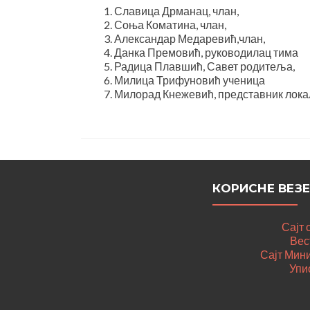
Славица Дрманац, члан,
Соња Коматина, члан,
Александар Медаревић,члан,
Данка Премовић, руководилац тима
Радица Плавшић, Савет родитеља,
Милица Трифуновић ученица
Милорад Кнежевић, представник лока
КОРИСНЕ ВЕЗЕ
Сајт
Вес
Сајт Мин
Упис