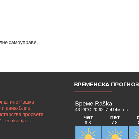
лне самоуправе.
ВРЕМЕНСКА ПРОГНО
 општине Рашка
ти дана-Блиц
истарства просвете
 - edukacija.rs