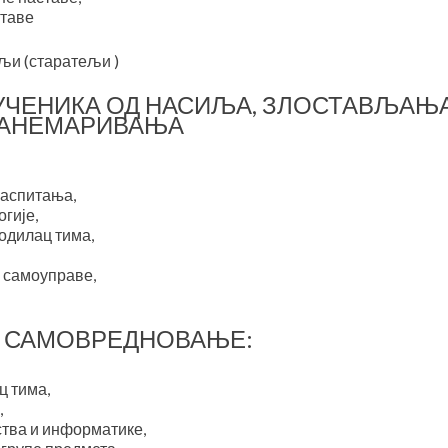
ставе
љи (старатељи )
УЧЕНИКА ОД НАСИЉА, ЗЛОСТАВЉАЊА
АНЕМАРИВАЊА
васпитања,
гије,
одилац тима,
 самоуправе,
А САМОВРЕДНОВАЊЕ:
ц тима,
,
ства и информатике,