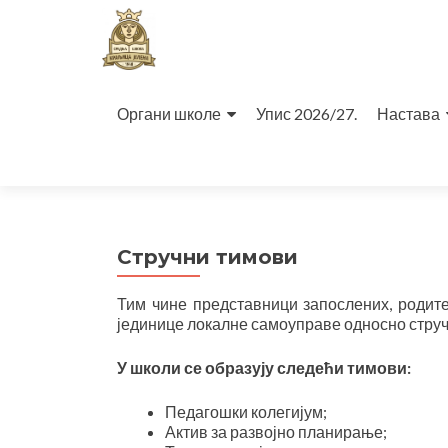
Прескочи
на
Органи школе
Упис 2026/27.
Настава
садржај
Стручни тимови
Тим чине представници запослених, родите
јединице локалне самоуправе односно струч
У
школи
се
образуј
у
следећ
и
тимов
и
:
Педагошки колегијум;
Актив за развојно планирање;