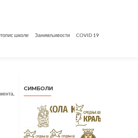
топис школе
Занимљивости
COVID 19
СИМБОЛИ
мента,