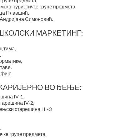
 групе предмета,
мско-туристичке групе предмета,
ца Плавшић,
-Андријана Симоновић.
 ШКОЛСКИ МАРКЕТИНГ:
ц тима,
,
орматике,
таве,
фије.
 КАРИЈЕРНО ВОЂЕЊЕ:
шина IV-1,
тарешина IV-2,
њски старешина III-3
.
чке групе предмета.