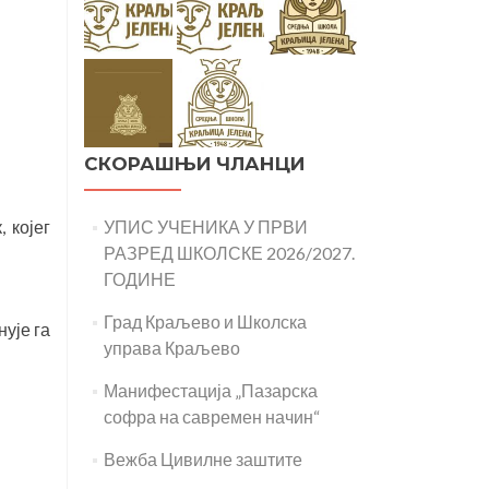
СКОРАШЊИ ЧЛАНЦИ
УПИС УЧЕНИКА У ПРВИ
 којег
РАЗРЕД ШКОЛСКЕ 2026/2027.
ГОДИНЕ
Град Краљево и Школска
ује га
управа Краљево
Манифестација „Пазарска
софра на савремен начин“
Вежба Цивилне заштите