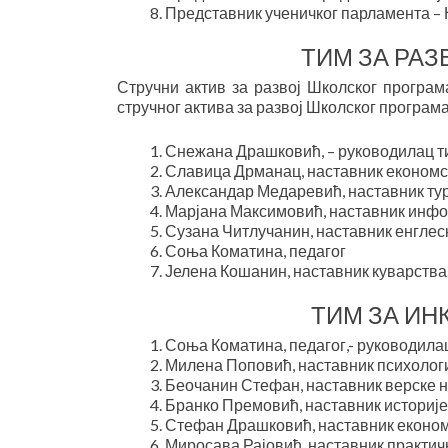
Представник ученичког парламента –
ТИМ ЗА РА
Стручни актив за развој Школског програм
стручног актива за развој Школског програм
Снежана Драшковић, – руководилац 
Славица Дрманац, наставник економск
Александар Медаревић, наставник тур
Марјана Максимовић, наставник инфо
Сузана Читлучанин, наставник енглеск
Соња Коматина, педагог
Јелена Кошанин, наставник куварства
ТИМ ЗА ИН
Соња Коматина, педагог,- руководилац
Милена Поповић, наставник психологи
Беочанин Стефан, наставник верске н
Бранко Премовић, наставник историје
Стефан Драшковић, наставник економ
Миросава Рајовић, наставник практич