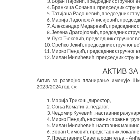
Бојан Пајовић, председник стручног в
Бранкица Сочанац, председник стручн
Татијана Радошевић, председник стру
Марија Ладолеж Анисијевић, председн
Александар Медаревић, председник ст
Јелена Драгојловић, председник струч
Лука Ђековић, председник стручног в
Срећко Јекић, председник стручног в
Мирко Пендић, председник стручног ве
Милан Милићевић, председник стручно
АКТИВ ЗА
Актив за развојно планирање именује Шк
2023/2024.год. су:
Марија Трикош, директор,
Соња Коматина, педагог,
Чедомир Кучевић , наставник рачунар
Мирко Пендић, наставник правне груп
Милан Милићевић, наставник машинск
Зоран Симовић, представник локалне 
Представник Савета родитеља – Анђ