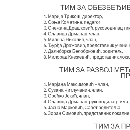
ТИМ ЗА ОБЕЗБЕЂИ
Марија Трикош, директор,
Соња Коматина, педагог,
Снежана Драшковић, руководилац ти
Славица Дрманац, члан,
Милена Николић, члан,
Ђурђа Дражовић, представник ученич
Далиборка Белобрковић, родитељ,
Милорад Кнежевић, представник лока
ТИМ ЗА РАЗВОЈ МЕ
П
Марјана Максимовић – члан,
Сузана Читлучанин, члан,
Срећко Јекић, члан,
Славица Дрманац, руководилац тима,
Јасна Марковић, Савет родитеља,
Зоран Симовић, представник локалне
ТИМ ЗА П