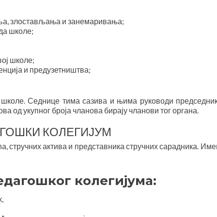
иља, злостављања и занемаривања;
да школе;
вој школе;
енција и предузетништва;
 школе. Седнице тима сазива и њима руководи председник,
ва од укупног броја чланова бирају чланови тог органа.
ГОШКИ КОЛЕГИЈУМ
а, стручних актива и представника стручних сарадника. Имен
едагошког колегијума:
,